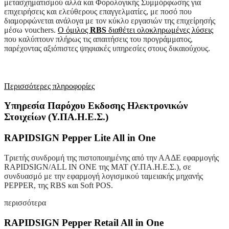
μετασχηματισμού αλλά και Φορολογικής Συμμόρφωσης για
επιχειρήσεις και ελεύθερους επαγγελματίες, με ποσό που
διαμορφώνεται ανάλογα με τον κύκλο εργασιών της επιχείρησής
μέσω vouchers.
Ο όμιλος
RBS
διαθέτει ολοκληρωμένες λύσεις
που καλύπτουν πλήρως τις απαιτήσεις του προγράμματος,
παρέχοντας αξιόπιστες ψηφιακές υπηρεσίες στους δικαιούχους.
Περισσότερες πληροφορίες
Υπηρεσία Παρόχου Εκδοσης Ηλεκτρονικών
Στοιχείων (Υ.ΠΑ.Η.Ε.Σ.)
RAPIDSIGN Pepper Lite All in One
Τριετής συνδρομή της πιστοποιημένης από την ΑΑΔΕ εφαρμογής
RAPIDSIGN/ALL IN ONE της ΜΑΤ (Υ.ΠΑ.Η.Ε.Σ.), σε
συνδυασμό με την εφαρμογή λογισμικού ταμειακής μηχανής
PEPPER, της RBS και Soft POS.
περισσότερα
RAPIDSIGN Pepper Retail All in One