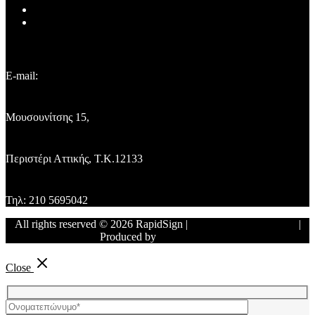
TRILIA Α.Ε.
NINE POS
Επικοινωνήστε μαζί μας
E-mail:
info@rapidsign.gr
Μουσουνίτσης 15,
Περιστέρι Αττικής, Τ.Κ.12133
Τηλ: 210 5695042
All rights reserved © 2026 RapidSign |
Ρυθμίσεις απορρήτου
|
Produced by
P.T.Systems
Close