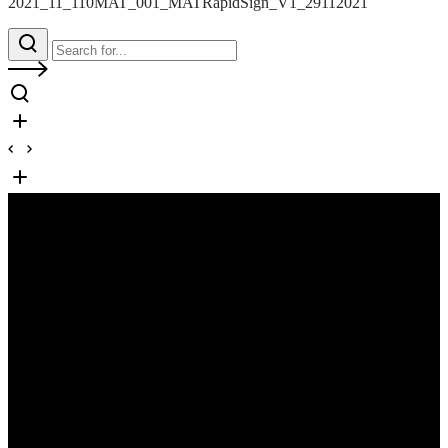
2021_11_110MAT_001_MATRapidSign_V1_29112021
Ψηφιακές Συναλλαγές
Β’ Κύκλος